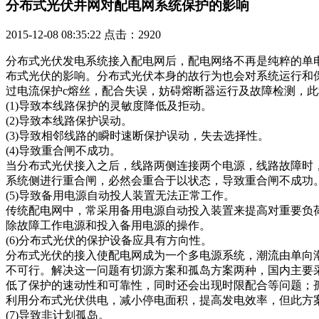
分布式光伏并网对配电网系统保护的影响
2015-12-08 08:35:22 点击：2920
分布式光伏发电系统接入配电网后，配电网络不再是纯粹的单
布式光伏的影响。分布式光伏本身的故行为也会对系统运行和
过电流保护c熔丝，配合失误，妨碍熔断器运行及故障检测，
(1)导致本线路保护的灵敏度降低及拒动。
(2)导致本线路保护误动。
(3)导致相邻线路的瞬时速断保护误动，失去选择性。
(4)导致重合闸不成功。
当分布式光伏接入之后，线路两侧连接两个电源，线路故障时
系统侧进行重合闸，必然会重合于以状态，导致重合闸不成功
(5)导致备用电源自动投人装置无法正常工作。
传统配电网中，常采用备用电源自动投入装置来提高对重要负
除故障工作电源和投入备用电源的操作。
(6)分布式光伏的保护设备应具有方向性。
分布式光伏的接入使配电网成为一个多电源系统，潮流由单向
不可行。解决这一问题有切源方案和孤岛方案两种，国内主要
低了保护的速动性和可靠性，同时还会出现时限配合等问题；
利用分布式光伏供电，减小停电面积，提高发电效率，但此方
(7)导致非计划孤岛。